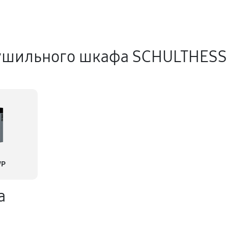
ушильного шкафа SCHULTHESS
WP
а