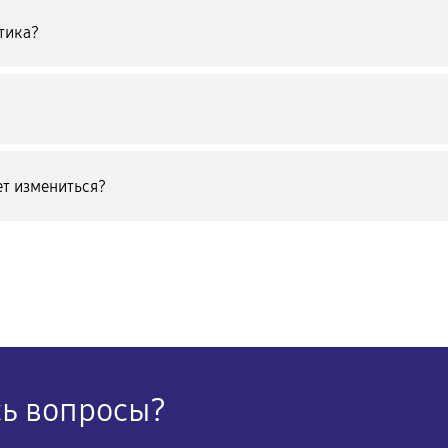
тика?
т измениться?
сь вопросы?