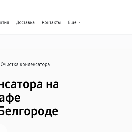
Гарантия д
нтия
Доставка
Контакты
Ещё
Очистка конденсатора
нсатора на
афе
Белгороде