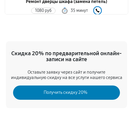
Ремонт дверцы шкафа (замена петель)
1080 руб
35 минут
Чистка фильтра от пыли и ворса
360 руб
15 минут
Ремонт или замена сенсора влажности
Скидка 20% по предварительной онлайн-
1350 руб
50 минут
записи на сайте
Заменa дверного уплотнителя
Оставьте заявку через сайт и получите
индивидуальную скидку на все услуги нашего сервиса
720 руб
15 минут
Получить скидку 20%
Замена нагревательного датчика
1080 руб
30 минут
Очистка конденсатора
450 руб
20 минут