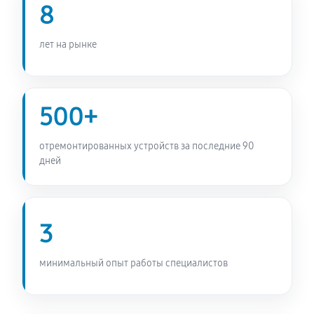
8
Замена бака сушильной машины SCHULTHESS Spirit
660 Anthracite
лет на рынке
1520 руб
60 минут
Ремонт барабана сушильной машины SCHULTHESS
500+
Spirit 660 Anthracite
2520 руб
60 минут
отремонтированных устройств за последние 90
дней
3
минимальный опыт работы специалистов