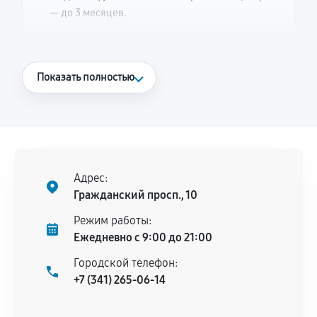
— до 3 месяцев.
Что считается гарантийным случаем
Показать полностью
Повторное возникновение неисправности,
напрямую связанной с выполненным
ремонтом.
Поломка установленной детали при
нормальной эксплуатации в течение
Адрес:
гарантийного срока.
Гражданский просп., 10
Несоответствие комплектующей заявленным
Режим работы:
техническим характеристикам.
Ежедневно с 9:00 до 21:00
Городской телефон:
+7 (341) 265-06-14
Документы для подтверждения
гарантии