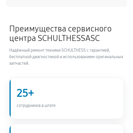
Замена питающего кабеля
990 руб
60 минут
Преимущества сервисного
Замена дисплея сушильной машины SCHULTHESS
центра SCHULTHESSASC
Spirit 660 Anthracite
900 руб
60 минут
Надёжный ремонт техники SCHULTHESS с гарантией,
бесплатной диагностикой и использованием оригинальных
Замена подсветки индикаторов
запчастей.
810 руб
60 минут
Замена электродвигателя
25+
990 руб
60 минут
сотрудников в штате
Замена электросхемы сушильной машины
SCHULTHESS Spirit 660 Anthracite
900 руб
60 минут