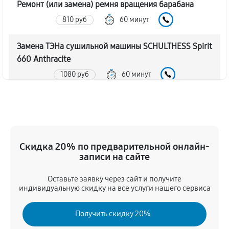
Ремонт (или замена) ремня вращения барабана
810 руб
60 минут
Замена ТЭНа сушильной машины SCHULTHESS Spirit
660 Anthracite
1080 руб
60 минут
Восстановление функций системы вентилирования
1260 руб
60 минут
Замена устройств управления
Скидка 20% по предварительной онлайн-
записи на сайте
720 руб
60 минут
Оставьте заявку через сайт и получите
Устранение засора сушильной машины
индивидуальную скидку на все услуги нашего сервиса
SCHULTHESS Spirit 660 Anthracite
1440 руб
60 минут
Получить скидку 20%