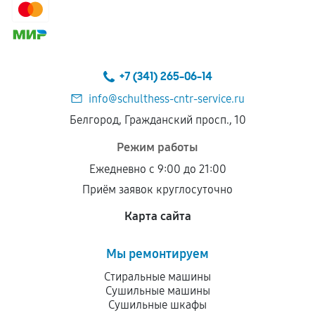
сохраняться полностью или частично, если
соблюдены следующие условия:
Предоставленные детали подходят по
техническим параметрам и не имеют внешних
+7 (341) 265-06-14
дефектов.
info@schulthess-cntr-service.ru
Установка была выполнена нашим сервисным
Белгород, Гражданский просп., 10
центром.
При этом гарантия на сами комплектующие
Режим работы
остается на стороне производителя или
Ежедневно с 9:00 до 21:00
продавца. За качество сторонних деталей
Приём заявок круглосуточно
сервисный центр ответственности не несет.
Карта сайта
Мы ремонтируем
Стиральные машины
Сушильные машины
Сушильные шкафы