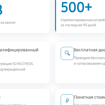
500+
8
отремонтированных устрой
 на рынке
за последние 90 дней
квалифицированный
Бесплатная ди
🔍
Проводим бесплатн
и согласовываем с
тующие SCHULTHESS.
подтверждённой
и
Понятная стоим
₽