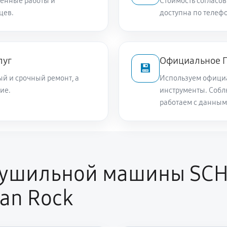
енные работы и
Стоимость согласов
цев.
доступна по телефо
луг
Официальное П
💾
й и срочный ремонт, а
Используем офици
ие.
инструменты. Собл
работаем с данным
сушильной машины SC
tan Rock