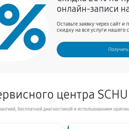
0%
990 руб
онлайн-записи на
ны SCHULTHESS MDA1.104FH3L
900 руб
Оставьте заявку через сайт и
скидку на все услуги нашего 
810 руб
Получить
990 руб
 машины SCHULTHESS
900 руб
ервисного центра SCH
CHULTHESS MDA1.104FH3L Titan
1520 руб
антией, бесплатной диагностикой и использованием оригин
ины SCHULTHESS MDA1.104FH3L
2520 руб