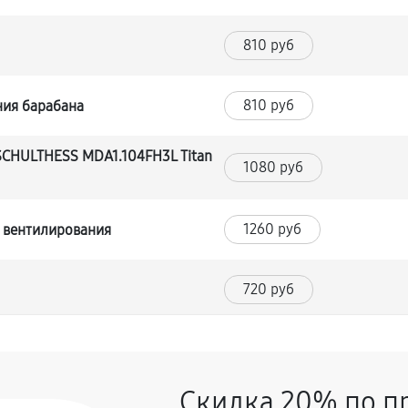
810 руб
810 руб
ния барабана
CHULTHESS MDA1.104FH3L Titan
1080 руб
1260 руб
 вентилирования
720 руб
ашины SCHULTHESS MDA1.104FH3L
1440 руб
Скидка 20% по п