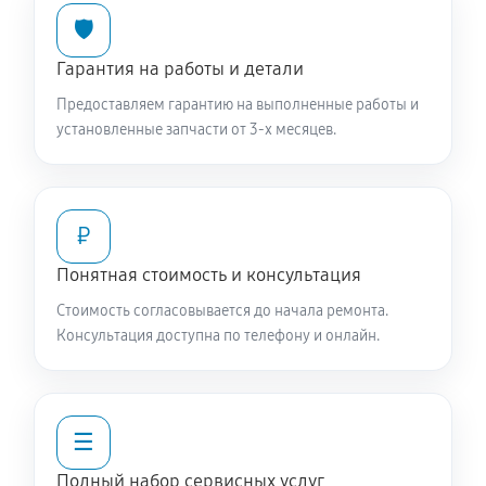
🛡️
Чистка заливного фильтра-сеточки
770 руб
60 минут
Гарантия на работы и детали
Предоставляем гарантию на выполненные работы и
Ремонт или замена петли двери
установленные запчасти от 3-х месяцев.
900 руб
60 минут
Замена мотора вентилятора сушки
₽
1440 руб
60 минут
Понятная стоимость и консультация
Замена верхнего противовеса
Стоимость согласовывается до начала ремонта.
1440 руб
60 минут
Консультация доступна по телефону и онлайн.
Замена нижнего противовеса
3110 руб
60 минут
☰
Замена бака стиральной машины SCHULTHESS
Полный набор сервисных услуг