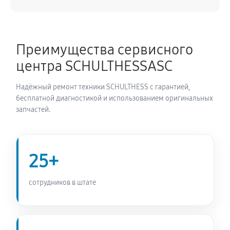
1620 руб
60 минут
Ремонт/замена датчика температуры
Преимущества сервисного
990 руб
60 минут
центра SCHULTHESSASC
Замена УБЛ стиральной машины SCHULTHESS
Надёжный ремонт техники SCHULTHESS с гарантией,
SPIRIT TOPLINE 8010
бесплатной диагностикой и использованием оригинальных
990 руб
60 минут
запчастей.
Замена циркуляционного насоса
1620 руб
60 минут
25+
Замена сливного шланга
сотрудников в штате
900 руб
60 минут
Замена сливного насоса