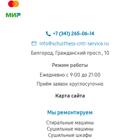
сохраняться полностью или частично, если
соблюдены следующие условия:
Предоставленные детали подходят по
техническим параметрам и не имеют внешних
+7 (341) 265-06-14
дефектов.
info@schulthess-cntr-service.ru
Установка была выполнена нашим сервисным
Белгород, Гражданский просп., 10
центром.
При этом гарантия на сами комплектующие
Режим работы
остается на стороне производителя или
Ежедневно с 9:00 до 21:00
продавца. За качество сторонних деталей
Приём заявок круглосуточно
сервисный центр ответственности не несет.
Карта сайта
Мы ремонтируем
Стиральные машины
Сушильные машины
Сушильные шкафы