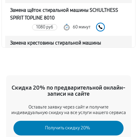
Замена щёток стиральной машины SCHULTHESS
SPIRIT TOPLINE 8010
1080 руб
60 минут
Замена крестовины стиральной машины
SCHULTHESS SPIRIT TOPLINE 8010
2480 руб
60 минут
Корпусный ремонт (замена резинок, креплений,
кнопок)
Скидка 20% по предварительной онлайн-
770 руб
60 минут
записи на сайте
Оставьте заявку через сайт и получите
Ремонт платы управления (восстановление)
индивидуальную скидку на все услуги нашего сервиса
2210 руб
60 минут
Получить скидку 20%
Замена блока управления