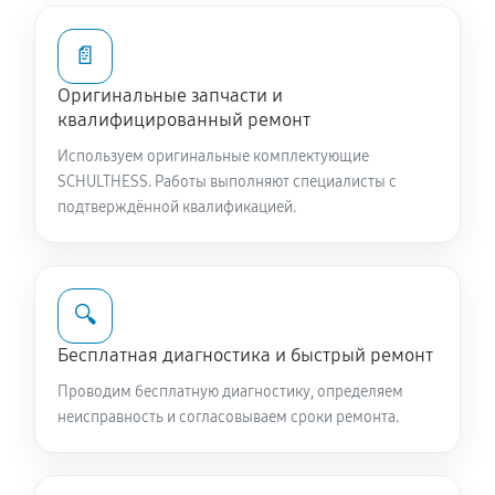
1400 руб
60 минут
📄
Ремонт или замена патрубка
Оригинальные запчасти и
1130 руб
60 минут
квалифицированный ремонт
Используем оригинальные комплектующие
Замена жгута электропроводки
SCHULTHESS. Работы выполняют специалисты с
1130 руб
60 минут
подтверждённой квалификацией.
Замена сетевого фильтра
1080 руб
60 минут
🔍
Чистка сливного фильтра
Бесплатная диагностика и быстрый ремонт
770 руб
60 минут
Проводим бесплатную диагностику, определяем
неисправность и согласовываем сроки ремонта.
Чистка разбрызгивателя
900 руб
60 минут