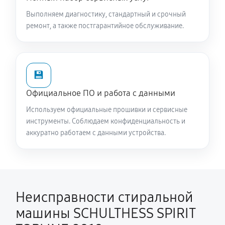
SPIRIT TOPLINE 8010
Выполняем диагностику, стандартный и срочный
3110 руб
60 минут
ремонт, а также постгарантийное обслуживание.
Замена опоры бака стиральной машины
SCHULTHESS SPIRIT TOPLINE 8010
💾
2520 руб
60 минут
Официальное ПО и работа с данными
Ремонт аквастопа стиральной машины SCHULTHESS
Используем официальные прошивки и сервисные
SPIRIT TOPLINE 8010
инструменты. Соблюдаем конфиденциальность и
1620 руб
60 минут
аккуратно работаем с данными устройства.
Замена селектора программ
1620 руб
60 минут
Неисправности стиральной
Замена шторок барабана
машины SCHULTHESS SPIRIT
1580 руб
60 минут