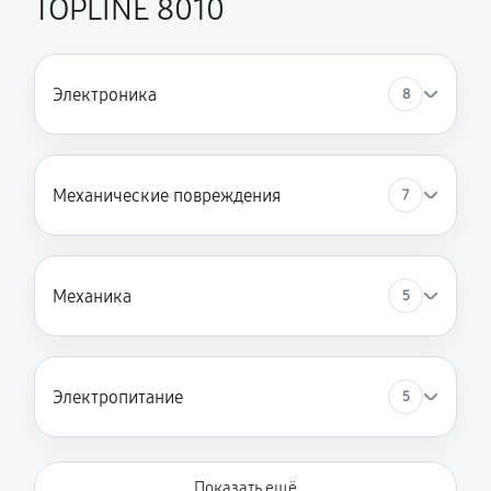
TOPLINE 8010
Замена пружин стиральной машины SCHULTHESS
SPIRIT TOPLINE 8010
Электроника
1580 руб
60 минут
8
Замена заливного клапана
1130 руб
60 минут
Механические повреждения
7
Механика
5
Электропитание
5
Показать ещё