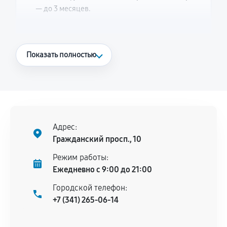
— до 3 месяцев.
Что считается гарантийным случаем
Показать полностью
Повторное возникновение неисправности,
напрямую связанной с выполненным
ремонтом.
Поломка установленной детали при
нормальной эксплуатации в течение
Адрес:
гарантийного срока.
Гражданский просп., 10
Несоответствие комплектующей заявленным
Режим работы:
техническим характеристикам.
Ежедневно с 9:00 до 21:00
Городской телефон:
+7 (341) 265-06-14
Документы для подтверждения
гарантии