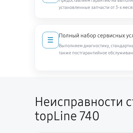
Предоставляем гарантию на выполн
установленные запчасти от 3-х меся
Чистка разбрызгивателя
Чистка заливного фильтра-сеточк
Полный набор сервисных ус
☰
Выполняем диагностику, стандартны
Ремонт или замена петли двери
также постгарантийное обслуживан
Замена мотора вентилятора сушк
Замена верхнего противовеса
Неисправности с
Замена нижнего противовеса
topLine 740
Замена бака стиральной машины S