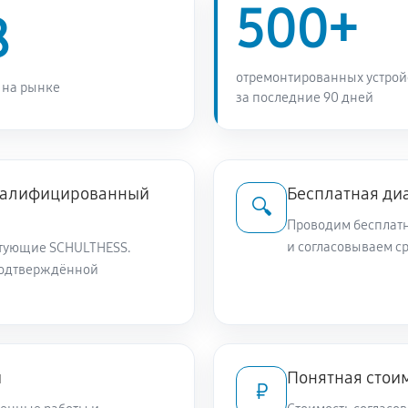
500+
8
1620 руб
 SCHULTHESS Spirit topLine 740
отремонтированных устрой
680 руб
щих средств
 на рынке
за последние 90 дней
1400 руб
квалифицированный
Бесплатная ди
1130 руб
🔍
Проводим бесплатн
и согласовываем с
тующие SCHULTHESS.
1130 руб
подтверждённой
1080 руб
и
Понятная стоим
770 руб
₽