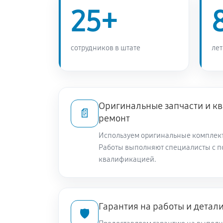
25+
Замена мотора стиральной машины
Ремонт или замена дозатора мою
сотрудников в штате
лет
Замена шкива барабана
Оригинальные запчасти и 
Ремонт или замена патрубка
📄
ремонт
Используем оригинальные комплек
Замена жгута электропроводки
Работы выполняют специалисты с 
квалификацией.
Замена сетевого фильтра
Гарантия на работы и детал
Чистка сливного фильтра
🛡️