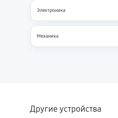
Электроника
Замена опоры бака стиральной ма
740
Ремонт аквастопа стиральной маш
740
Механика
Замена селектора программ
Замена шторок барабана
Замена пружин стиральной машины
Замена заливного клапана
Другие устройства