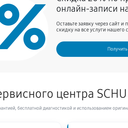
0%
990 руб
уры
онлайн-записи на
990 руб
HULTHESS Spirit topLine 740
Оставьте заявку через сайт и
скидку на все услуги нашего 
1620 руб
Получить
900 руб
1400 руб
ервисного центра SCH
ашины SCHULTHESS Spirit topLine
1400 руб
антией, бесплатной диагностикой и использованием оригин
680 руб