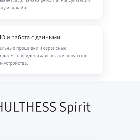
ывается до начала ремонта. Консультация
ну и онлайн.
60 минут
Заказать
60 минут
Заказать
О и работа с данными
альные прошивки и сервисные
60 минут
Заказать
юдаем конфиденциальность и аккуратно
и устройства.
60 минут
Заказать
60 минут
Заказать
ULTHESS Spirit
60 минут
Заказать
60 минут
Заказать