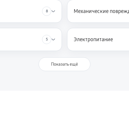
шины SCHULTHESS Spirit topLine
Механические повреж
8
2520 руб
ины SCHULTHESS Spirit topLine
1620 руб
Электропитание
5
1620 руб
Показать ещё
1580 руб
1580 руб
 SCHULTHESS Spirit topLine 740
1130 руб