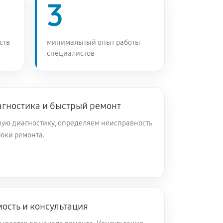
3
60 минут
Заказать
ств
60 минут
минимальный опыт работы
Заказать
специалистов
60 минут
Заказать
агностика и быстрый ремонт
60 минут
Заказать
ую диагностику, определяем неисправность
роки ремонта.
60 минут
Заказать
60 минут
Заказать
ость и консультация
60 минут
Заказать