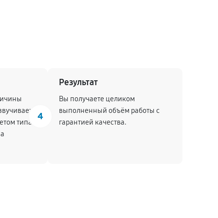
Результат
ричины
Вы получаете целиком
звучивает
выполненный объём работы с
4
четом типа
гарантией качества.
на