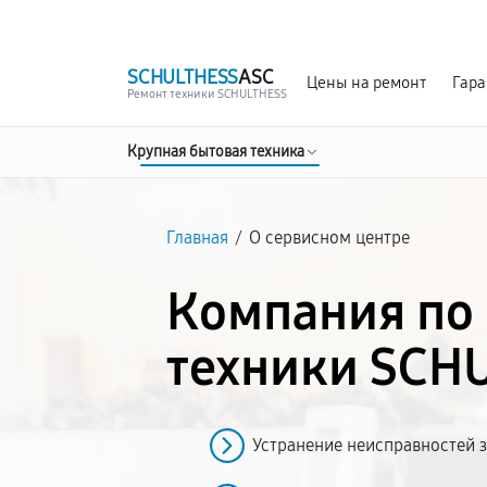
г. Белгород
Ежедневно с 9:00 до 21:00
SCHULTHESS
ASC
Цены на ремонт
Гара
Ремонт техники SCHULTHESS
Крупная бытовая техника
Главная
/
О сервисном центре
Компания по
техники SCH
Устранение неисправностей з