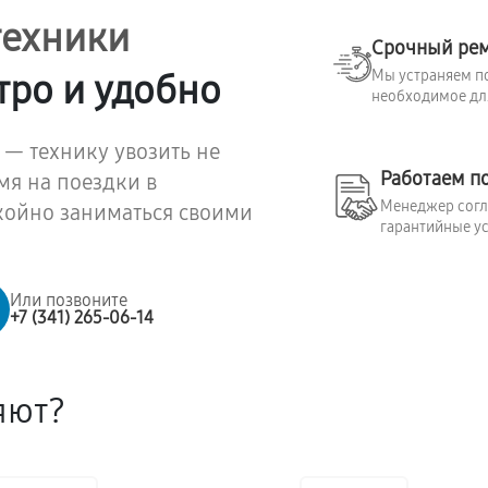
техники
Срочный ре
Мы устраняем по
тро и удобно
необходимое для
 — технику увозить не
Работаем п
мя на поездки в
Менеджер согла
койно заниматься своими
гарантийные ус
Или позвоните
+7 (341) 265-06-14
яют?