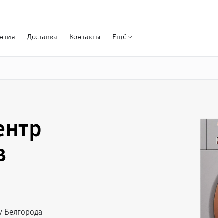
Гарантия д
нтия
Доставка
Контакты
Ещё
ентр
в
у Белгорода