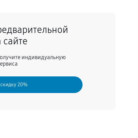
редварительной
 сайте
 получите индивидуальную
сервиса
 скидку 20%